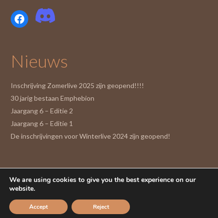
Facebook
Nieuws
Inschrijving Zomerlive 2025 zijn geopend!!!!
30 jarig bestaan Emphebion
Jaargang 6 – Editie 2
Jaargang 6 – Editie 1
De inschrijvingen voor Winterlive 2024 zijn geopend!
We are using cookies to give you the best experience on our
website.
Accept
Reject
Thema door
Out the Box