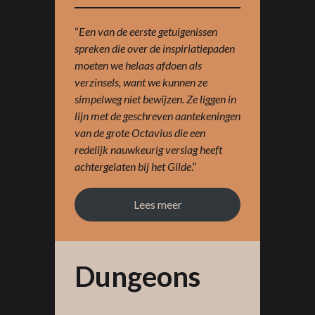
“
Een van de eerste getuigenissen
spreken die over de inspiriatiepaden
moeten we helaas afdoen als
verzinsels, want we kunnen ze
simpelweg niet bewijzen. Ze liggen in
lijn met de geschreven aantekeningen
van de grote Octavius die een
redelijk nauwkeurig verslag heeft
achtergelaten bij het Gilde
.”
Lees meer
Dungeons